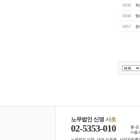
3939
학
3938
형
3937
중
노무법인 신영
서초
02-5353-010
월-금 0
서울시
노무법인 신영 . 대표 이주현 . 사업자등록번호 