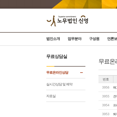
법인소개
업무분야
구성원
언론
무료상담실
무료온
무료온라인상담
번호
실시간상담 및 예약
3956
해
자료실
3955
견
3954
프
3953
퇴