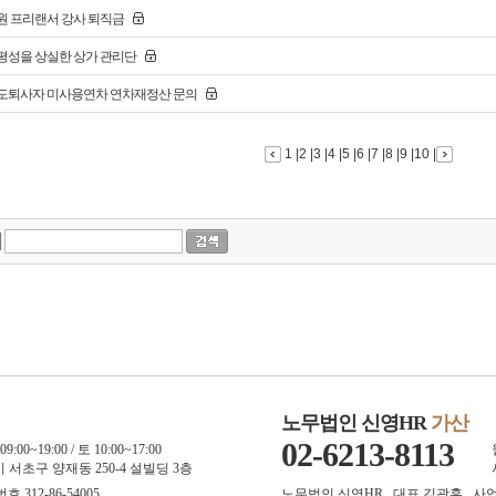
원 프리랜서 강사 퇴직금
평성을 상실한 상가 관리단
도퇴사자 미사용연차 연차재정산 문의
1
|
2
|
3
|
4
|
5
|
6
|
7
|
8
|
9
|
10
|
노무법인 신영HR
가산
02-6213-8113
9:00~19:00 / 토 10:00~17:00
 서초구 양재동 250-4 설빌딩 3층
312-86-54005
노무법인 신영HR . 대표 김광훈 . 사업자