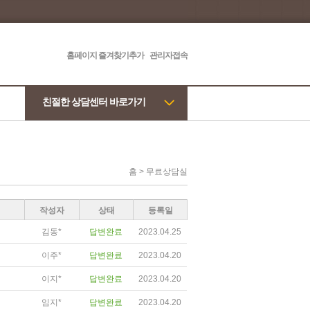
홈페이지 즐겨찾기추가
관리자접속
친절한 상담센터 바로가기
홈 > 무료상담실
작성자
상태
등록일
김동*
답변완료
2023.04.25
이주*
답변완료
2023.04.20
이지*
답변완료
2023.04.20
임지*
답변완료
2023.04.20