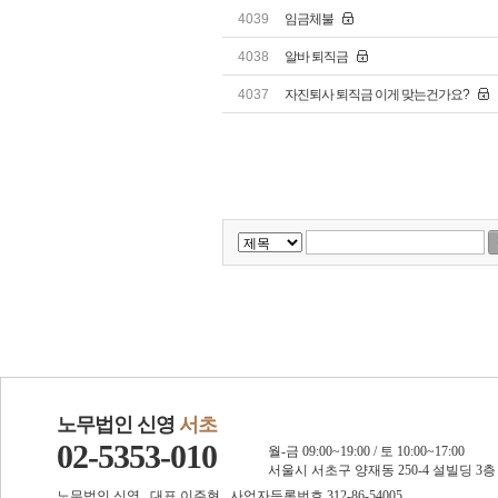
4039
임금체불
4038
알바 퇴직금
4037
자진퇴사 퇴직금 이게 맞는건가요?
노무법인 신영
서초
02-5353-010
월-금 09:00~19:00 / 토 10:00~17:00
서울시 서초구 양재동 250-4 설빌딩 3층
노무법인 신영 . 대표 이주현 . 사업자등록번호 312-86-54005