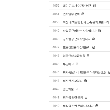
4052
법인 근로자수 관련 혜택
4051
연차일수 문의
4050
직장 내 괴롭힘 민사 소송 문의 드립니다
4049
타설 공구리하는 사람입니다
4048
공사현장 근로자입니다
4047
표준취업규칙 상담문의
4046
임금인상 소급적용
4045
부당해고
4044
퇴사통보하니 1달근무 더하라는 요청
4043
퇴사전 사고처리
4042
임급체불
4041
퇴직금 관련 문의
4040
퇴직금 관련 문의드립니다