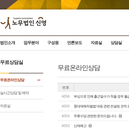
법인소개
업무분야
구성원
언론보도
자료실
상담실
무료상담실
무료온라인상담
무료온라인상담
번호
실시간상담 및 예약
4056
부상으로 인해 출근일수가 적을 경우 월
자료실
4055
중대재해처벌법 대응 관련 컨설팅 견적
4054
주휴수당 관련한 문의드립니다.
4053
산재해고