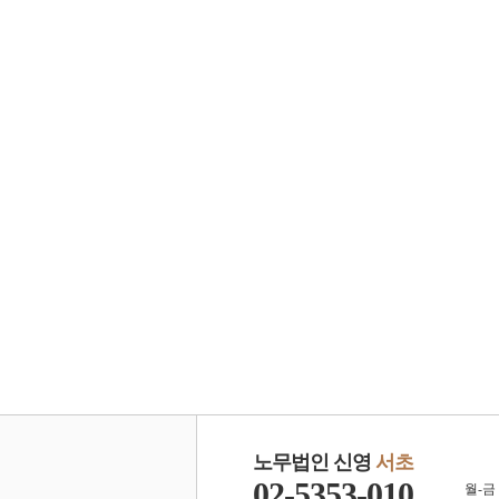
노무법인 신영
서초
02-5353-010
월-금 0