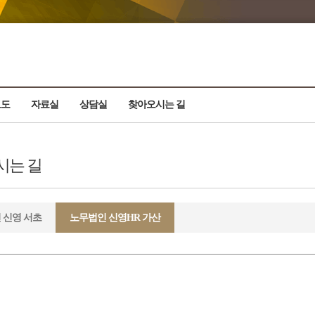
보도
자료실
상담실
찾아오시는 길
시는 길
 신영 서초
노무법인 신영HR 가산