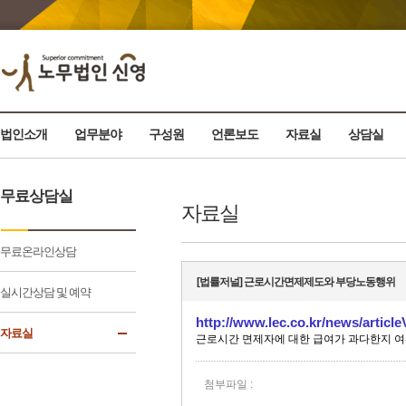
법인소개
업무분야
구성원
언론보도
자료실
상담실
무료상담실
자료실
무료온라인상담
[법률저널] 근로시간면제제도와 부당노동행위
실시간상담 및 예약
http://www.lec.co.kr/news/artic
자료실
근로시간 면제자에 대한 급여가 과다한지 여부
첨부파일 :