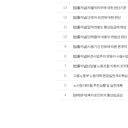
13
[법률저널] 차별적처우에 대한 판단기준
12
[법률저널] 근로자 파견에 대한 판단
11
[법률저널] 업적연봉도 통상임금에 해당
10
[법률저널] 단체협약 내용의 위법성 판단
9
[법률저널] 시용기간 만료에 따른 본계
8
[법률저널]파견사업주의 변동이 사용사업
7
[법률저널]산업별 노동조합 지회의 조직
6
고용노동부 노동개혁 현장실천 4대 핵
5
노사정 대타협 추진상황 및 실천계획
4
[판례분석] 복지포인트의 통상임금성