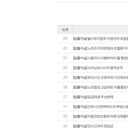
번호
23
[법률저널] 필수유지업무 지정자의 파업
22
[법률저널] 노조의 조직변경과 조합원 지
21
[법률저널] 사용자가 이행하여야 할 행정법
20
[법률저널] 샤이닝보너스의 법적성격
19
[법률저널] 초단시간 근로자와 기간제보
18
[법률저널] 노조법상 교섭대표 자율결정
17
[법률저널] 임금채권 우선변제
>>
[법률저널] 근로시간면제제도와 부당노
15
[법률저널] 자동연장조항에 따른 단체협
14
[법률저널] 인사고과의 정당성